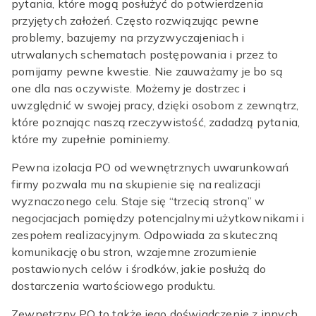
pytania, które mogą posłużyć do potwierdzenia
przyjętych założeń. Często rozwiązując pewne
problemy, bazujemy na przyzwyczajeniach i
utrwalanych schematach postępowania i przez to
pomijamy pewne kwestie. Nie zauważamy je bo są
one dla nas oczywiste. Możemy je dostrzec i
uwzględnić w swojej pracy, dzięki osobom z zewnątrz,
które poznając naszą rzeczywistość, zadadzą pytania,
które my zupełnie pominiemy.
Pewna izolacja PO od wewnętrznych uwarunkowań
firmy pozwala mu na skupienie się na realizacji
wyznaczonego celu. Staje się “trzecią stroną” w
negocjacjach pomiędzy potencjalnymi użytkownikami i
zespołem realizacyjnym. Odpowiada za skuteczną
komunikację obu stron, wzajemne zrozumienie
postawionych celów i środków, jakie posłużą do
dostarczenia wartościowego produktu.
Zewnętrzny PO to także jego doświadczenie z innych